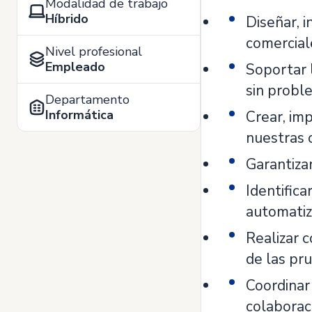
Modalidad de trabajo
Híbrido
Diseñar, i
comercial
Nivel profesional
Empleado
Soportar 
sin probl
Departamento
Informática
Crear, im
nuestras 
Garantizar
Identific
automatiz
Realizar c
de las pr
Coordinar
colaboraci