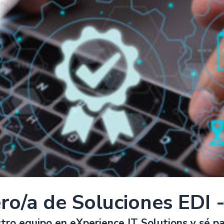
ro/a de Soluciones EDI 
tro equipo en eXperience IT Solutions y sé pa