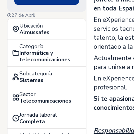
en toda Espa
27 de Abril
En eXperience
Ubicación
servicios tecn
Almussafes
talento, la es
orientado a la
Categoría
Informática y
Actualmente 
telecomunicaciones
para unirse a
Subcategoría
En eXperience 
Sistemas
profesional.
Sector
Si te apasion
Telecomunicaciones
conocimientos
Jornada laboral
Completa
Responsabilid