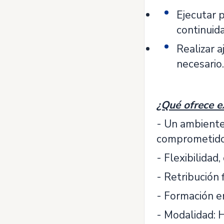
Ejecutar 
continuid
Realizar 
necesario.
¿Qué ofrece e
- Un ambiente
comprometido 
- Flexibilidad,
- Retribución f
- Formación en
- Modalidad: H