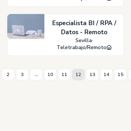
Especialista BI / RPA /
Datos - Remoto
Sevilla
Teletrabajo/Remoto
2
3
...
10
11
12
13
14
15