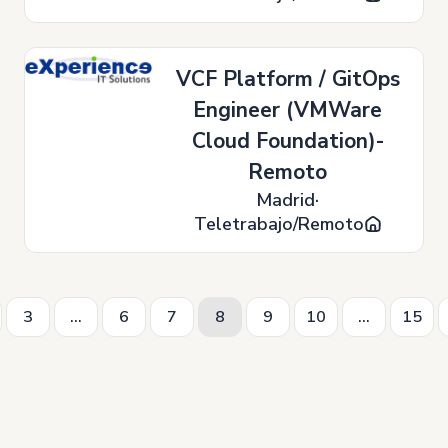
VCF Platform / GitOps
Engineer (VMWare
Cloud Foundation)-
Remoto
Madrid
Teletrabajo/Remoto
3
...
6
7
8
9
10
...
15